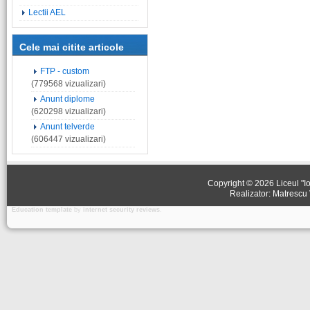
Lectii AEL
Cele mai citite articole
FTP - custom
(779568 vizualizari)
Anunt diplome
(620298 vizualizari)
Anunt telverde
(606447 vizualizari)
Copyright © 2026 Liceul "Io
Realizator: Matrescu 
Education template
by
internet security reviews
.