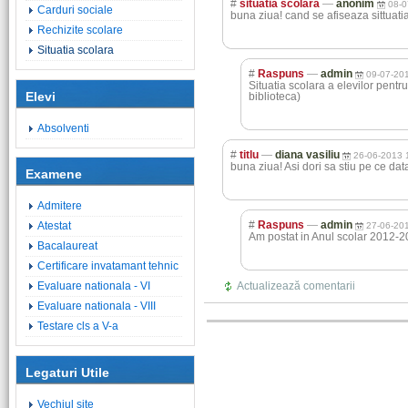
#
situatia scolara
—
anonim
08-0
Carduri sociale
buna ziua! cand se afiseaza sittuat
Rechizite scolare
Situatia scolara
#
Raspuns
—
admin
09-07-20
Situatia scolara a elevilor pentr
Elevi
biblioteca)
Absolventi
#
titlu
—
diana vasiliu
26-06-2013 
buna ziua! Asi dori sa stiu pe ce da
Examene
Admitere
#
Raspuns
—
admin
Atestat
27-06-20
Am postat in Anul scolar 2012-2
Bacalaureat
Certificare invatamant tehnic
Evaluare nationala - VI
Actualizează comentarii
Evaluare nationala - VIII
Testare cls a V-a
Legaturi Utile
Vechiul site