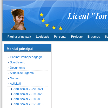
Pagina principala
Legislatie
Personal
Proiecte
Erasmus
Se
Meniul principal
Cabinet Psihopedagogic
Scurt Istoric
Documente
Situatii de urgenta
Noutati
Activitati
Anul scolar 2020-2021
Anul scolar 2019-2020
Anul scolar 2018-2019
Anul scolar 2017-2018